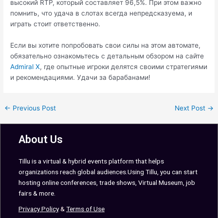
высокий RTP, который составляет 96,5%. При этом важно
помнить, что удача в слотах всегда непредсказуема, и
играть стоит ответственно.
Если вы хотите попробовать свои силы на этом автомате,
обязательно ознакомьтесь с детальным обзором на сайте
Admiral X
, где опытные игроки делятся своими стратегиями
и рекомендациями. Удачи за барабанами!
←
Previous Post
Next Post
→
About Us
Tillu is a virtual & hybrid events platform that helps
organizations reach global audiences.Using Tillu, you can start
hosting online conferences, trade shows, Virtual Museum, job
fairs & more.
Privacy Policy
&
Terms of Use