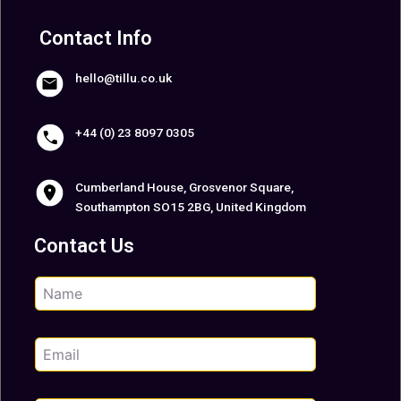
Contact Info
hello@tillu.co.uk
+44 (0) 23 8097 0305
Cumberland House, Grosvenor Square,
Southampton SO15 2BG, United Kingdom
Contact Us