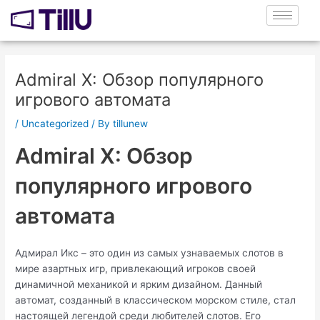
Skip
Post
to
navigation
content
Admiral X: Обзор популярного
игрового автомата
/
Uncategorized
/ By
tillunew
Admiral X: Обзор
популярного игрового
автомата
Адмирал Икс – это один из самых узнаваемых слотов в
мире азартных игр, привлекающий игроков своей
динамичной механикой и ярким дизайном. Данный
автомат, созданный в классическом морском стиле, стал
настоящей легендой среди любителей слотов. Его