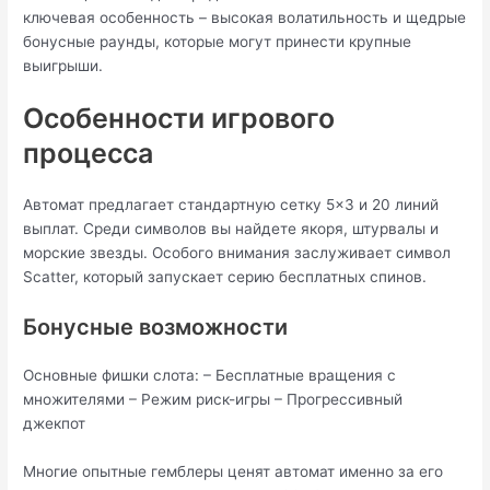
ключевая особенность – высокая волатильность и щедрые
бонусные раунды, которые могут принести крупные
выигрыши.
Особенности игрового
процесса
Автомат предлагает стандартную сетку 5×3 и 20 линий
выплат. Среди символов вы найдете якоря, штурвалы и
морские звезды. Особого внимания заслуживает символ
Sсatter, который запускает серию бесплатных спинов.
Бонусные возможности
Основные фишки слота: – Бесплатные вращения с
множителями – Режим риск-игры – Прогрессивный
джекпот
Многие опытные гемблеры ценят автомат именно за его