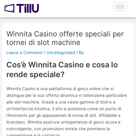
Skip
Post
to
navigation
content
Winnita Casino offerte speciali per
tornei di slot machine
Leave a Comment
/
Uncategorized
/ By
Cos’è Winnita Casino e cosa lo
rende speciale?
Winnita Casino è una piattaforma di gioco online che si
distingue per la sua offerta dinamica e l’attenzione particolare
alle slot machine. Grazie a una vasta gamma di titoli e a
un’interfaccia intuitiva, il sito si posiziona come un punto di
riferimento per gli appassionati di tornei di slot. Affidabile e
licenziato, Winnita assicura un’esperienza di gioco sicura e
coinvolgente, con promozioni mirate che premiano la
competizione e la costanza.