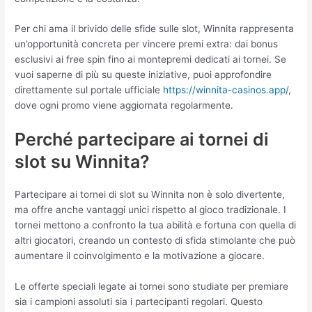
Per chi ama il brivido delle sfide sulle slot, Winnita rappresenta
un’opportunità concreta per vincere premi extra: dai bonus
esclusivi ai free spin fino ai montepremi dedicati ai tornei. Se
vuoi saperne di più su queste iniziative, puoi approfondire
direttamente sul portale ufficiale
https://winnita-casinos.app/
,
dove ogni promo viene aggiornata regolarmente.
Perché partecipare ai tornei di
slot su Winnita?
Partecipare ai tornei di slot su Winnita non è solo divertente,
ma offre anche vantaggi unici rispetto al gioco tradizionale. I
tornei mettono a confronto la tua abilità e fortuna con quella di
altri giocatori, creando un contesto di sfida stimolante che può
aumentare il coinvolgimento e la motivazione a giocare.
Le offerte speciali legate ai tornei sono studiate per premiare
sia i campioni assoluti sia i partecipanti regolari. Questo