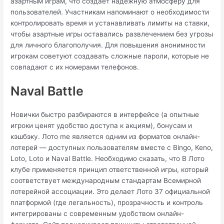
азартным играм, что создаёт надёжную атмосферу для
пользователей. Участникам напоминают о необходимости
контролировать время и устанавливать лимиты на ставки,
чтобы азартные игры оставались развлечением без угрозы
для личного благополучия. Для повышения анонимности
игрокам советуют создавать сложные пароли, которые не
совпадают с их номерами телефонов.
Naval Battle
Новички быстро разбираются в интерфейсе (а опытные
игроки ценят удобство доступа к акциям), бонусам и
кэшбэку. Лото me является одним из форматов онлайн-
лотерей — доступных пользователям вместе с Bingo, Keno,
Loto, Loto и Naval Battle. Необходимо сказать, что В Лото
клубе применяется принцип ответственной игры, который
соответствует международным стандартам Всемирной
лотерейной ассоциации. Это делает Лото 37 официальной
платформой (где легальность), прозрачность и контроль
интегрированы с современным удобством онлайн-