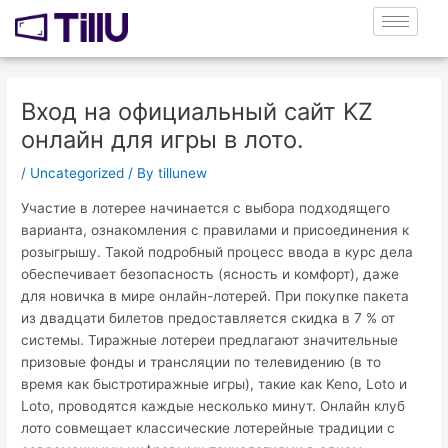
Skip
Post
to
navigation
content
Вход на официальный сайт KZ
онлайн для игры в лото.
/
Uncategorized
/ By
tillunew
Участие в лотерее начинается с выбора подходящего
варианта, ознакомления с правилами и присоединения к
розыгрышу. Такой подробный процесс ввода в курс дела
обеспечивает безопасность (ясность и комфорт), даже
для новичка в мире онлайн-лотерей. При покупке пакета
из двадцати билетов предоставляется скидка в 7 % от
системы.
Тиражные лотереи предлагают значительные
призовые фонды и трансляции по телевидению (в то
время как быстротиражные игры), такие как Keno, Loto и
Loto, проводятся каждые несколько минут. Онлайн клуб
лото совмещает классические лотерейные традиции с